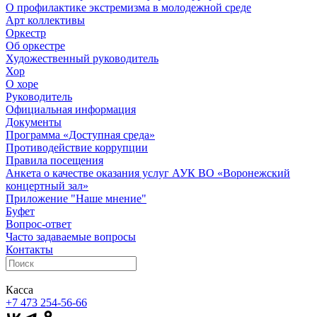
О профилактике экстремизма в молодежной среде
Арт коллективы
Оркестр
Об оркестре
Художественный руководитель
Хор
О хоре
Руководитель
Официальная информация
Документы
Программа «Доступная среда»
Противодействие коррупции
Правила посещения
Анкета о качестве оказания услуг АУК ВО «Воронежский
концертный зал»
Приложение "Наше мнение"
Буфет
Вопрос-ответ
Часто задаваемые вопросы
Контакты
Касса
+7 473
254-56-66