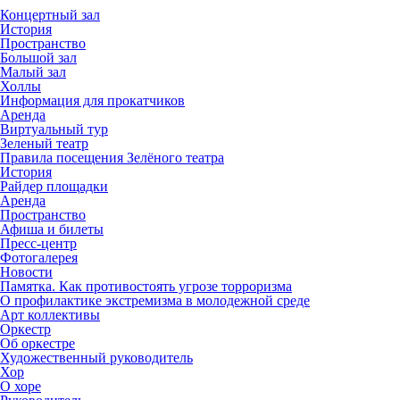
Концертный зал
История
Пространство
Большой зал
Малый зал
Холлы
Информация для прокатчиков
Аренда
Виртуальный тур
Зеленый театр
Правила посещения Зелёного театра
История
Райдер площадки
Аренда
Пространство
Афиша и билеты
Пресс-центр
Фотогалерея
Новости
Памятка. Как противостоять угрозе торроризма
О профилактике экстремизма в молодежной среде
Арт коллективы
Оркестр
Об оркестре
Художественный руководитель
Хор
О хоре