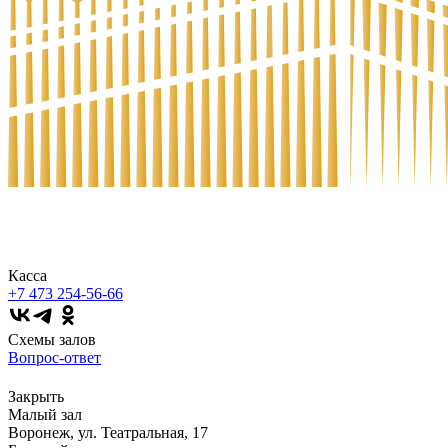
Касса
+7 473
254-56-66
Схемы залов
Вопрос-ответ
Закрыть
Малый зал
Воронеж, ул. Театральная, 17