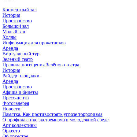
Концертный зал
История
Пространство
Большой зал
Малый зал
Холлы
Информация для прокатчиков
Аренда
Виртуальный тур
Зеленый театр
Правила посещения Зелёного театра
История
Райдер площадки
Аренда
Пространство
Афиша и билеты
Пресс-центр
Фотогалерея
Новости
Памятка. Как противостоять угрозе торроризма
О профилактике экстремизма в молодежной среде
Арт коллективы
Оркестр
Об оркестре