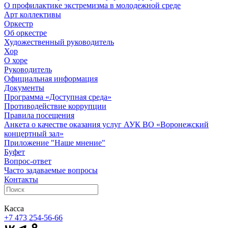
О профилактике экстремизма в молодежной среде
Арт коллективы
Оркестр
Об оркестре
Художественный руководитель
Хор
О хоре
Руководитель
Официальная информация
Документы
Программа «Доступная среда»
Противодействие коррупции
Правила посещения
Анкета о качестве оказания услуг АУК ВО «Воронежский
концертный зал»
Приложение "Наше мнение"
Буфет
Вопрос-ответ
Часто задаваемые вопросы
Контакты
Касса
+7 473
254-56-66