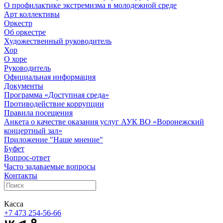
О профилактике экстремизма в молодежной среде
Арт коллективы
Оркестр
Об оркестре
Художественный руководитель
Хор
О хоре
Руководитель
Официальная информация
Документы
Программа «Доступная среда»
Противодействие коррупции
Правила посещения
Анкета о качестве оказания услуг АУК ВО «Воронежский
концертный зал»
Приложение "Наше мнение"
Буфет
Вопрос-ответ
Часто задаваемые вопросы
Контакты
Касса
+7 473
254-56-66