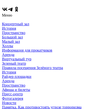
Меню
Концертный зал
История
Пространство
Большой зал
Малый зал
Холлы
Информация для прокатчиков
Аренда
Виртуальный тур
Зеленый театр
Правила посещения Зелёного театра
История
Райдер площадки
Аренда
Пространство
Афиша и билеты
Пресс-центр
Фотогалерея
Новости
Памятка. Как противостоять угрозе торроризма