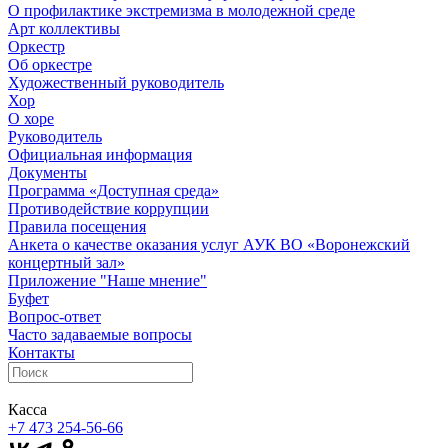
О профилактике экстремизма в молодежной среде
Арт коллективы
Оркестр
Об оркестре
Художественный руководитель
Хор
О хоре
Руководитель
Официальная информация
Документы
Программа «Доступная среда»
Противодействие коррупции
Правила посещения
Анкета о качестве оказания услуг АУК ВО «Воронежский
концертный зал»
Приложение "Наше мнение"
Буфет
Вопрос-ответ
Часто задаваемые вопросы
Контакты
Касса
+7 473
254-56-66