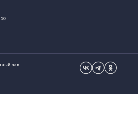
 10
тный зал