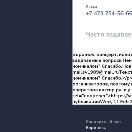
Касса
+7 473
254-56-6
Часто задава
Воронеж, концерт, конц
задаваемые вопросыЛент
номиналом? Спасибо.Нов
mailsv1989@mail.ruТекс
номиналом? Спасибо.</p
организаторов, поэтому 
оператора кассир.ру, и у 
rel="noopener">https://v
публикацииWed, 11 Feb 
Концертный зал
Воронеж,