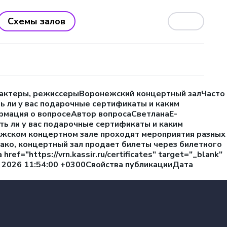
Схемы залов
я, актеры, режиссерыВоронежский концертный залЧасто
 ли у вас подарочные сертификаты и каким
рмация о вопросеАвтор вопросаСветланаE-
ть ли у вас подарочные сертификаты и каким
ежском концертном зале проходят мероприятия разных
ако, концертный зал продает билеты через билетного
ef="https://vrn.kassir.ru/certificates" target="_blank"
Feb 2026 11:54:00 +0300Свойства публикацииДата