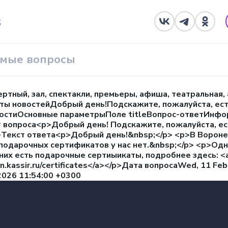
6
емые вопросы
ертный, зал, спектакли, премьеры, афиша, театральна
ы новостейДобрый день!Подскажите, пожалуйста, есть
остиОсновные параметрыПоле titleВопрос-ответИнфо
т вопроса<p>Добрый день! Подскажите, пожалуйста, ес
>Текст ответа<p>Добрый день!&nbsp;</p> <p>В Ворон
подарочных сертификатов у нас нет.&nbsp;</p> <p>Одн
них есть подарочные сертиыикаты, подробнее здесь: <a hr
rn.kassir.ru/certificates</a></p>Дата вопросаWed, 11 
2026 11:54:00 +0300