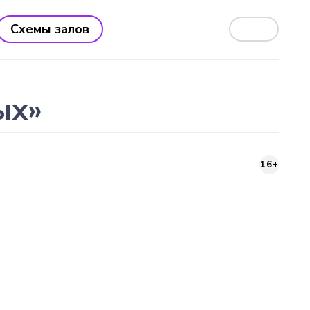
Схемы залов
ых»
16+