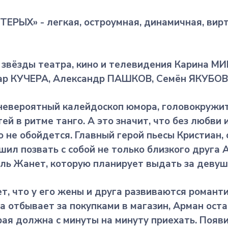
ЕРЫХ» - легкая, остроумная, динамичная, вир
х звёзды театра, кино и телевидения Карина 
р КУЧЕРА, Александр ПАШКОВ, Семён ЯКУБОВ
невероятный калейдоскоп юмора, головокружи
ей в ритме танго. А это значит, что без любви
 не обойдется. Главный герой пьесы Кристиан,
шил позвать с собой не только близкого друга А
ль Жанет, которую планирует выдать за девуш
ет, что у его жены и друга развиваются романт
а отбывает за покупками в магазин, Арман ост
рая должна с минуты на минуту приехать. Появ