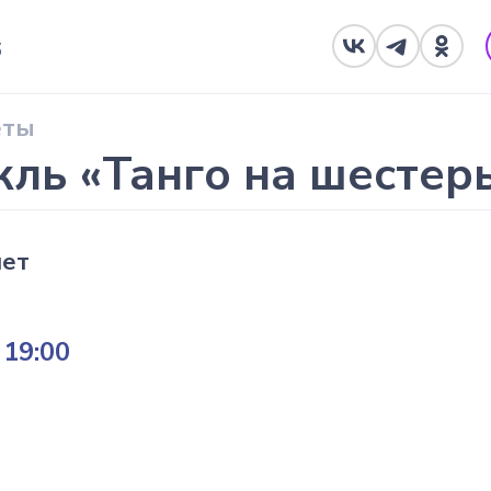
6
еты
кль «Танго на шестер
лет
19:00