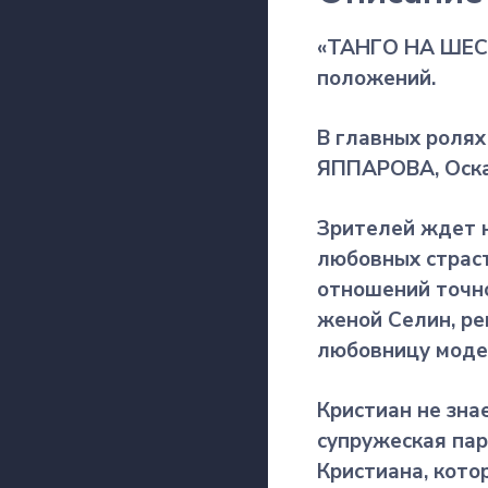
«ТАНГО НА ШЕСТ
положений.
В главных роля
ЯППАРОВА, Оска
Зрителей ждет 
любовных страст
отношений точно
женой Селин, ре
любовницу моде
Кристиан не зна
супружеская пар
Кристиана, кото