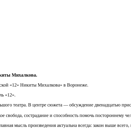
икиты Михалкова.
ерской «12» Никиты Михалкова» в Воронеже.
ь «12».
Большого театра. В центре сюжета — обсуждение двенадцатью пр
кое свобода, сострадание и способность помочь постороннему че
Главная мысль произведения актуальна всегда: закон выше всего,