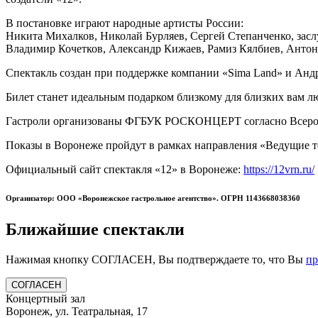
В постановке играют народные артисты России:
Никита Михалков, Николай Бурляев, Сергей Степанченко, зас
Владимир Кочетков, Александр Кижаев, Рамиз Кялбиев, Анто
Спектакль создан при поддержке компании «Sima Land» и Анд
Билет станет идеальным подарком близкому для близких вам лю
Гастроли организованы ФГБУК РОСКОНЦЕРТ согласно Всеросс
Показы в Воронеже пройдут в рамках направления «Ведущие т
Официальный сайт спектакля «12» в Воронеже:
https://12vrn.ru/
Организатор: ООО «Воронежское гастрольное агентство». ОГРН 1143668038360
Ближайшие спектакли
Нажимая кнопку СОГЛАСЕН, Вы подтверждаете то, что Вы
п
СОГЛАСЕН
Концертный зал
Воронеж, ул. Театральная, 17