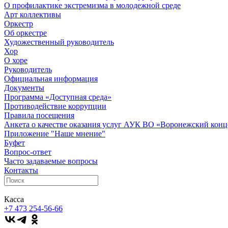
О профилактике экстремизма в молодежной среде
Арт коллективы
Оркестр
Об оркестре
Художественный руководитель
Хор
О хоре
Руководитель
Официальная информация
Документы
Программа «Доступная среда»
Противодействие коррупции
Правила посещения
Анкета о качестве оказания услуг АУК ВО «Воронежский конц
Приложение "Наше мнение"
Буфет
Вопрос-ответ
Часто задаваемые вопросы
Контакты
Касса
+7 473
254-56-66