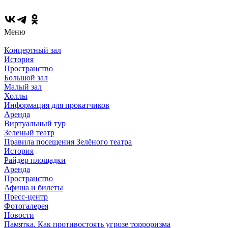
Меню
Концертный зал
История
Пространство
Большой зал
Малый зал
Холлы
Информация для прокатчиков
Аренда
Виртуальный тур
Зеленый театр
Правила посещения Зелёного театра
История
Райдер площадки
Аренда
Пространство
Афиша и билеты
Пресс-центр
Фотогалерея
Новости
Памятка. Как противостоять угрозе торроризма