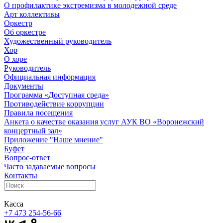
О профилактике экстремизма в молодежной среде
Арт коллективы
Оркестр
Об оркестре
Художественный руководитель
Хор
О хоре
Руководитель
Официальная информация
Документы
Программа «Доступная среда»
Противодействие коррупции
Правила посещения
Анкета о качестве оказания услуг АУК ВО «Воронежский
концертный зал»
Приложение "Наше мнение"
Буфет
Вопрос-ответ
Часто задаваемые вопросы
Контакты
Касса
+7 473
254-56-66