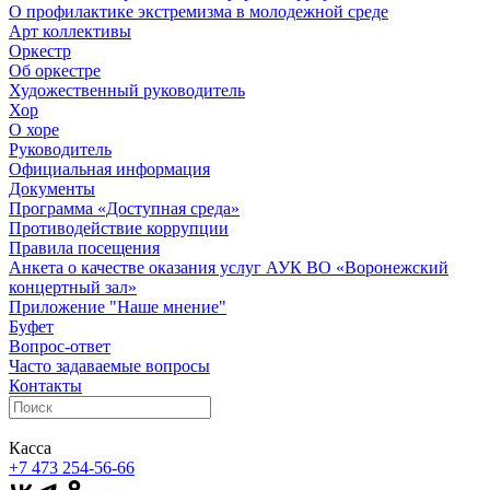
О профилактике экстремизма в молодежной среде
Арт коллективы
Оркестр
Об оркестре
Художественный руководитель
Хор
О хоре
Руководитель
Официальная информация
Документы
Программа «Доступная среда»
Противодействие коррупции
Правила посещения
Анкета о качестве оказания услуг АУК ВО «Воронежский
концертный зал»
Приложение "Наше мнение"
Буфет
Вопрос-ответ
Часто задаваемые вопросы
Контакты
Касса
+7 473
254-56-66