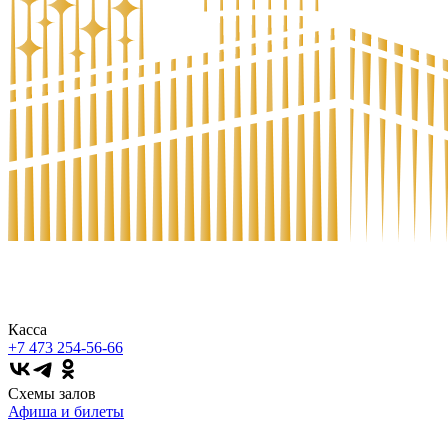
Касса
+7 473
254-56-66
Схемы залов
Афиша и билеты