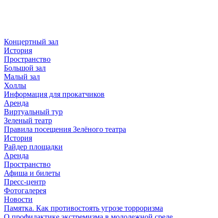
Концертный зал
История
Пространство
Большой зал
Малый зал
Холлы
Информация для прокатчиков
Аренда
Виртуальный тур
Зеленый театр
Правила посещения Зелёного театра
История
Райдер площадки
Аренда
Пространство
Афиша и билеты
Пресс-центр
Фотогалерея
Новости
Памятка. Как противостоять угрозе торроризма
О профилактике экстремизма в молодежной среде