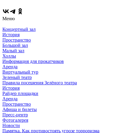
Меню
Концертный зал
История
Пространство
Большой зал
Малый зал
Холлы
Информация для прокатчиков
Аренда
Виртуальный тур
Зеленый театр
Правила посещения Зелёного театра
История
Райдер площадки
Аренда
Пространство
Афиша и билеты
Пресс-центр
Фотогалерея
Новости
Памятка. Как противостоять угрозе торроризма