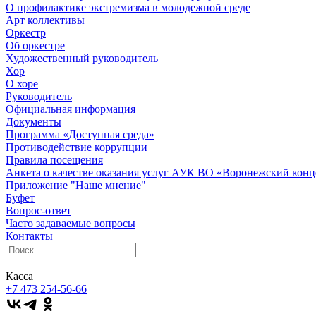
О профилактике экстремизма в молодежной среде
Арт коллективы
Оркестр
Об оркестре
Художественный руководитель
Хор
О хоре
Руководитель
Официальная информация
Документы
Программа «Доступная среда»
Противодействие коррупции
Правила посещения
Анкета о качестве оказания услуг АУК ВО «Воронежский конц
Приложение "Наше мнение"
Буфет
Вопрос-ответ
Часто задаваемые вопросы
Контакты
Касса
+7 473
254-56-66